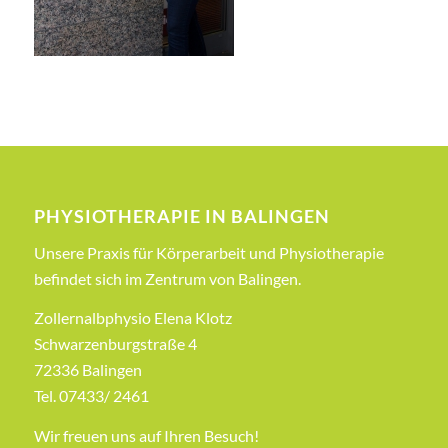
PHYSIOTHERAPIE IN BALINGEN
Unsere Praxis für Körperarbeit und Physiotherapie
befindet sich im Zentrum von Balingen.
Zollernalbphysio Elena Klotz
Schwarzenburgstraße 4
72336 Balingen
Tel. 07433/ 2461
Wir freuen uns auf Ihren Besuch!