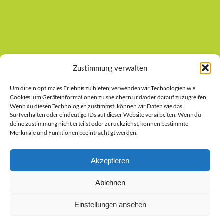
KARTE
Zustimmung verwalten
Inhalt
von
OpenStreetMap
Um dir ein optimales Erlebnis zu bieten, verwenden wir Technologien wie
Hier klicken, um den Inhalt von OpenStreetMap
anzeigen
Cookies, um Geräteinformationen zu speichern und/oder darauf zuzugreifen.
anzuzeigen.
Wenn du diesen Technologien zustimmst, können wir Daten wie das
Erfahre mehr in der
Datenschutzerklärung von
Surfverhalten oder eindeutige IDs auf dieser Website verarbeiten. Wenn du
deine Zustimmung nicht erteilst oder zurückziehst, können bestimmte
OpenStreetMap
.
Merkmale und Funktionen beeinträchtigt werden.
Inhalt von OpenStreetMap immer anzeigen
Akzeptieren
Inhalt direkt öffnen
Ablehnen
Größere Karte anzeigen
|
Routenplanung bei Google Maps
Einstellungen ansehen