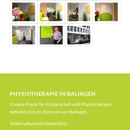
PHYSIOTHERAPIE IN BALINGEN
Unsere Praxis für Körperarbeit und Physiotherapie
befindet sich im Zentrum von Balingen.
Zollernalbphysio Elena Klotz