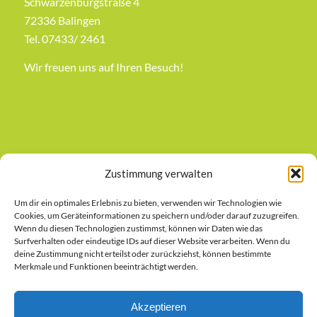
Schwarzenburgstraße 4
72336 Balingen
Tel. 07433/ 2461
Wir freuen uns auf Ihren Besuch!
KARTE
Zustimmung verwalten
Inhalt
von
OpenStreetMap
Um dir ein optimales Erlebnis zu bieten, verwenden wir Technologien wie
Hier klicken, um den Inhalt von OpenStreetMap
anzeigen
Cookies, um Geräteinformationen zu speichern und/oder darauf zuzugreifen.
anzuzeigen.
Wenn du diesen Technologien zustimmst, können wir Daten wie das
Erfahre mehr in der
Datenschutzerklärung von
Surfverhalten oder eindeutige IDs auf dieser Website verarbeiten. Wenn du
deine Zustimmung nicht erteilst oder zurückziehst, können bestimmte
OpenStreetMap
.
Merkmale und Funktionen beeinträchtigt werden.
Inhalt von OpenStreetMap immer anzeigen
Akzeptieren
Inhalt direkt öffnen